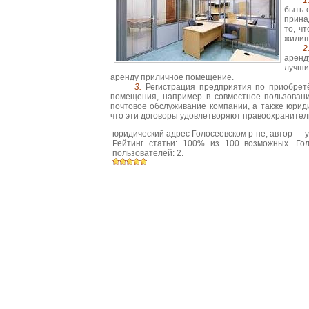
1
быть 
прина
то, ч
жилищ
2
аренд
лучши
аренду приличное помещение.
3.
Регистрация предприятия по приобрет
помещения, например в совместное пользовани
почтовое обслуживание компании, а также юрид
что эти договоры удовлетворяют правоохранитель
юридический адрес Голосеевском р-не
, автор —
y
Рейтинг статьи:
100
% из
100
возможных. Гол
пользователей:
2
.