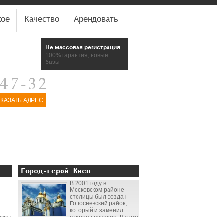
кое
Качество
Арендовать
Не массовая регистрация
100% гарантия, новые
базы
АКАЗАТЬ АДРЕС
Город-герой Киев
В 2001 году в
Московском районе
столицы был создан
Голосеевский район,
который и заменил