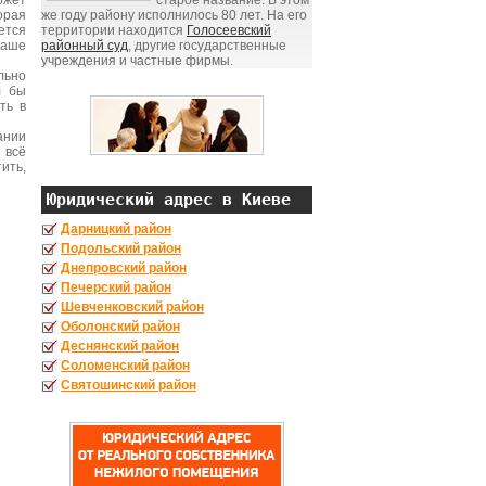
ожет
старое название. В этом
орая
же году району исполнилось 80 лет. На его
ется
территории находится
Голосеевский
Ваше
районный суд
, другие государственные
учреждения и частные фирмы.
льно
л бы
ть в
ании
 всё
ить,
Юридический адрес в Киеве
Дарницкий район
Подольский район
Днепровский район
Печерский район
Шевченковский район
Оболонский район
Деснянский район
Соломенский район
Святошинский район