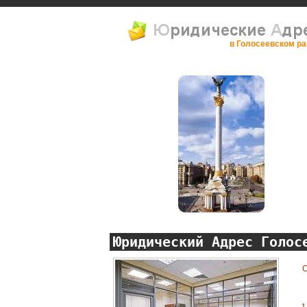
в Голосеевском р
Юридический Адрес Голос
С