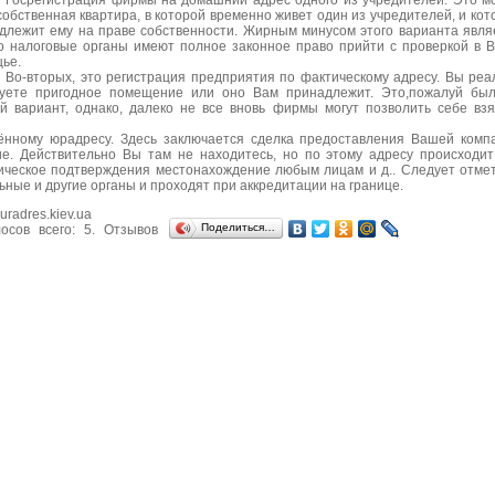
.
Госрегистрация фирмы на домашний адрес одного из учредителей. Это м
собственная квартира, в которой временно живет один из учредителей, и кот
длежит ему на праве собственности. Жирным минусом этого варианта явля
то налоговые органы имеют полное законное право прийти с проверкой в 
ье.
.
Во-вторых, это регистрация предприятия по фактическому адресу. Вы реа
уете пригодное помещение или оно Вам принадлежит. Это,пожалуй бы
й вариант, однако, далеко не все вновь фирмы могут позволить себе взя
ённому юрадресу. Здесь заключается сделка предоставления Вашей комп
е. Действительно Вы там не находитесь, но по этому адресу происходит
ическое подтверждения местонахождение любым лицам и д.. Следует отмет
ные и другие органы и проходят при аккредитации на границе.
uradres.kiev.ua
Поделиться…
осов всего:
5
. Отзывов