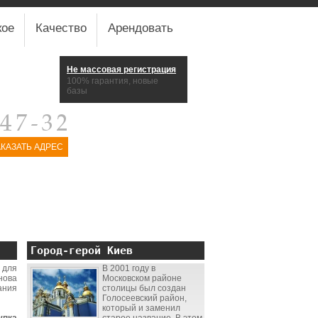
кое
Качество
Арендовать
Не массовая регистрация
100% гарантия, новые
базы
АКАЗАТЬ АДРЕС
Город-герой Киев
для
В 2001 году в
нова
Московском районе
ания
столицы был создан
Голосеевский район,
который и заменил