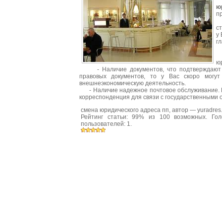
Е
ю
п
Д
с
у
г
-
ю
- Наличие документов, что подтверждают пр
правовых документов, то у Вас скоро могу
внешнеэкономическую деятельность.
- Наличие надежное почтовое обслуживание. Н
корреспонденция для связи с государственными 
смена юридического адреса пп
, автор —
yuradres
Рейтинг статьи:
99
% из
100
возможных. Гол
пользователей:
1
.