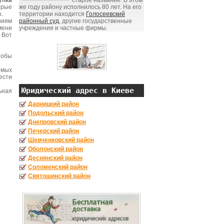
упка
старое название. В этом
орые
же году району исполнилось 80 лет. На его
.
территории находится
Голосеевский
риям
районный суд
, другие государственные
мени
учреждения и частные фирмы.
 Вот
тобы
имых
ести
Юридический адрес в Киеве
ьная
Дарницкий район
Подольский район
Днепровский район
Печерский район
Шевченковский район
Оболонский район
Деснянский район
Соломенский район
Святошинский район