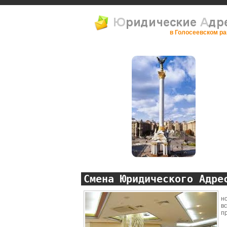
в Голосеевском р
Смена Юридического Адре
Д
н
в
пр