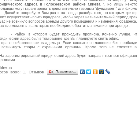
сли поискать возможно отыскать не имело объявлений по запросу "
пок
ридического адреса в Голосеевском районе г.Киева
", но лишь некот
родавцы могут гарантировать действительно твердый "фундамент" для фирмы
авайте попробуем Вам раз и на всегда разобраться, по которым крите
тоит осуществлять поиск юрадреса, чтобы через незначительный период вре
 Вас не возникло вопросов аренды другого помещения и изменения юрадреса.
лавные моменты, на которые необходимо обратить внимание при аренде :
 Район, в котором будет проходить прописка. Конечно лучше, ч
ридический адрес был в том районе, где Вы планируете снять офис.
аво собственности владельца. Если сложите соглашение без необход
т возникнуть споры с охранными органами. Кроме того не сможете в
а зарегистрированый юридический адрес будет направляться вся официал
органами.
.kiev.ua
Поделиться…
осов всего:
1
. Отзывов