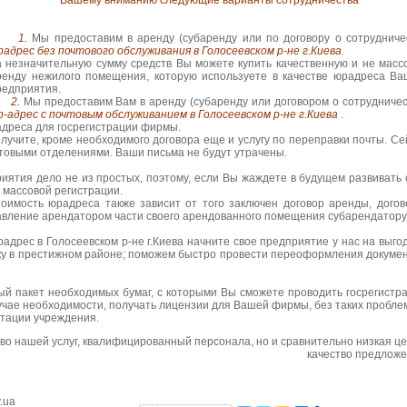
Вашему вниманию следующие варианты сотрудничества
1.
Мы предоставим в аренду (субаренду или по договору о сотрудниче
радрес без почтового обслуживания в Голосеевском р-не г.Киева
.
а незначительную сумму средств Вы можете купить качественную и не масс
ренду нежилого помещения, которую используете в качестве юрадреса Ва
редприятия.
2.
Мы предоставим Вам в аренду (субаренду или договором о сотрудничес
р-адрес с почтовым обслуживанием в Голосеевском р-не г.Киева
.
реса для госрегистрации фирмы.
олучите, кроме необходимого договора еще и услугу по переправки почты. Се
товыми отделениями. Ваши письма не будут утрачены.
тия дело не из простых, поэтому, если Вы жаждете в будущем развивать 
е массовой регистрации.
сть юрадреса также зависит от того заключен договор аренды, догов
авление арендатором части своего арендованного помещения субарендатору
ес в Голосеевском р-не г.Киева начните свое предприятие у нас на выго
у в престижном районе; поможем быстро провести переоформления докумен
пакет необходимых бумаг, с которыми Вы сможете проводить госрегистр
учае необходимости, получать лицензии для Вашей фирмы, без таких проблем
тации учреждения.
во нашей услуг, квалифицированный персонала, но и сравнительно низкая це
качество предложе
v.ua