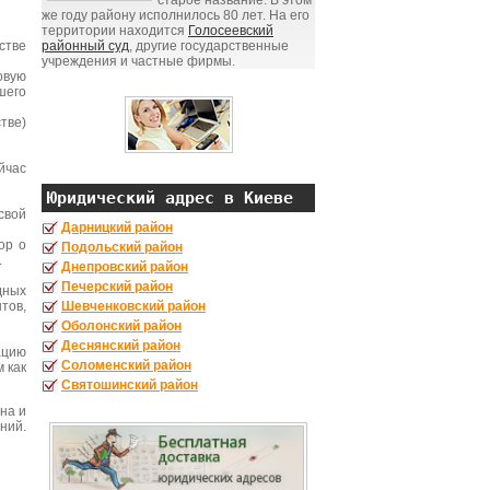
старое название. В этом
же году району исполнилось 80 лет. На его
территории находится
Голосеевский
стве
районный суд
, другие государственные
учреждения и частные фирмы.
овую
шего
тве)
йчас
Юридический адрес в Киеве
свой
Дарницкий район
ор о
Подольский район
.
Днепровский район
Печерский район
дных
тов,
Шевченковский район
Оболонский район
Деснянский район
ацию
Соломенский район
 как
Святошинский район
на и
ний.