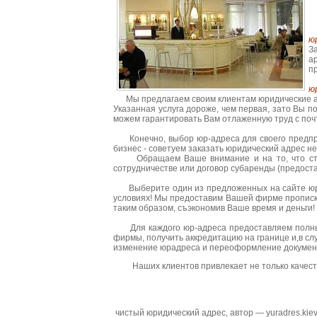
ю
З
а
п
ю
Мы предлагаем своим клиентам юридические ад
Указанная услуга дороже, чем первая, зато Вы п
можем гарантировать Вам отлаженную труд с поч
Конечно, выбор юр-адреса для своего предприя
бизнес - советуем заказать юридический адрес н
Обращаем Ваше внимание и на то, что стоимо
сотрудничестве или договор субаренды (предост
Выберите один из предложенных на сайте юрадр
условиях! Мы предоставим Вашей фирме прописк
таким образом, съэкономив Ваше время и деньги!
Для каждого юр-адреса предоставляем полный 
фирмы, получить аккредитацию на границе и,в сл
изменение юрадреса и переоформление докумен
Наших клиентов привлекает не только качест
чистый юридический адрес
, автор —
yuradres.kie