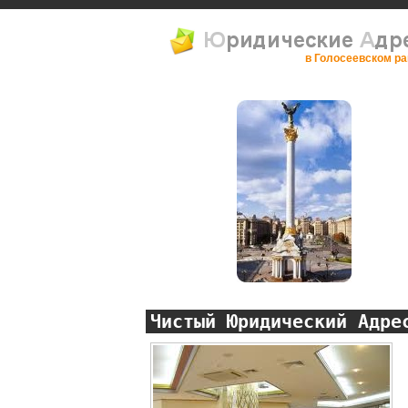
в Голосеевском р
Чистый Юридический Адре