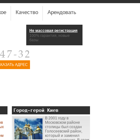
кое
Качество
Арендовать
Не массовая регистрация
100% гарантия, новые
базы
АКАЗАТЬ АДРЕС
Город-герой Киев
В 2001 году в
ов
Московском районе
ных
столицы был создан
Голосеевский район,
ем
который и заменил